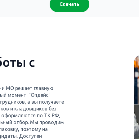
Скачать
оты с
е и МО решает главную
ый момент. "Опдейс"
отрудников, а вы получаете
иков и кладовщиков без
ки оформляются по ТК РФ,
льный отбор. Мы проводим
паковку, поэтому на
дидаты. Доступен