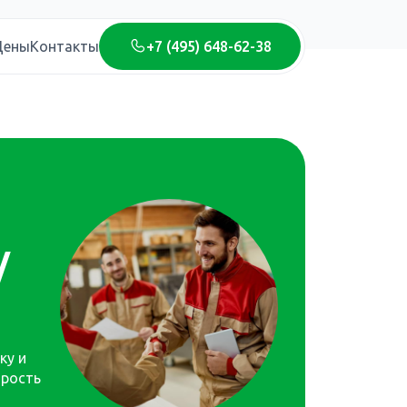
+7 (495) 648-62-38
Цены
Контакты
/
ку и
орость