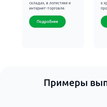
складах, в логистике и
к х
интернет-торговле.
пр
Подробнее
Примеры вып