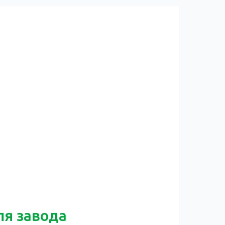
ля завода
О