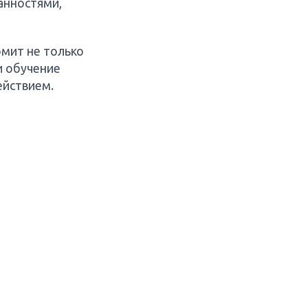
анностями,
омит не только
и обучение
ействием.