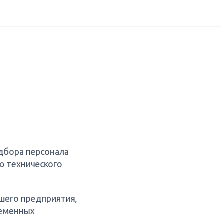
дбора персонала
ю технического
шего предприятия,
ременных